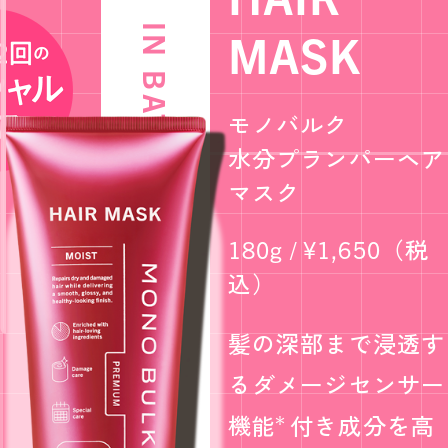
PRODUCTS
IN BATH
MASK
NEWS
モノバルク
水分プランパーヘア
PRODUCTS
マスク
Q & A
180g / ¥1,650（税
込）
髪の深部まで浸透す
るダメージセンサー
機能
付き成分を高
＊