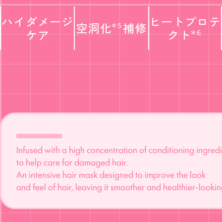
ハイダメージ
ヒート
プロテ
空洞化
補修
＊5
ケア
クト
＊6
Infused with a high concentration of conditioning ingred
to help care for damaged hair.
An intensive hair mask designed to improve the look
and feel of hair, leaving it smoother and healthier-lookin