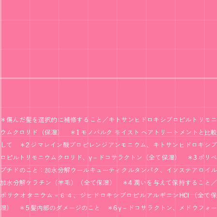
＊傷んだ髪を選択的に補修すること／キトサンヒドロキシプロピルトリモニ
ウムクロリド（保湿） ＊1 モノバルク モイスト ヘアトリートメントと比較
して ＊2 ジマレイン酸プロピレンジアンモニウム、キトサンヒドロキシプ
ロピルトリモニウムクロリド、γ－ドコサラクトン（全て保湿） ＊3 ポリペ
プチドのこと：加水分解ウールキューティクルタンパク、イソステアロイル
加水分解ケラチン（羊毛）（全て保湿） ＊4 潤いを与えて保持すること／
ポリクオタニウム－６４、ジヒドロキシプロピルアルギニンHCl （全て保
湿） ＊5 髪内部のダメージのこと ＊6 γ－ドコサラクトン、メドウフォー