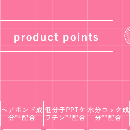
product points
ヘアボンド成
低分子PPTケ
水分ロック成
分
配合
ラチン
配合
分
配合
＊2
＊3
＊4