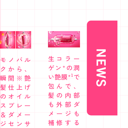
NEWS
生コラー
モノバル
ゲン*の潤
クから、
い艶膜*¹で
瞬間※艶
包んで、
髪仕上げ
髪の内部
のオイル
も外部ダ
スプレー
メージも
＆ダメー
補修する
ジセンサ