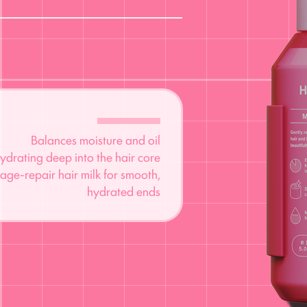
Balances moisture and oil
ydrating deep into the hair core
ge-repair hair milk for smooth,
hydrated ends