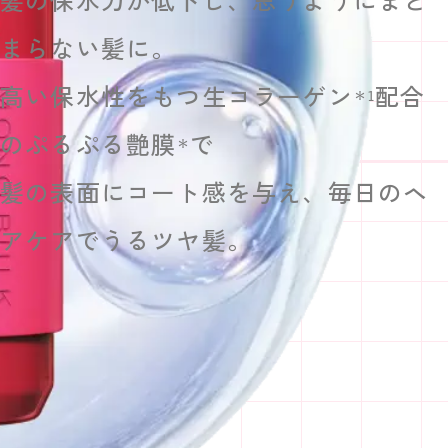
髪の保水力が低下し、
思うようにまと
まらない髪に。
高い保水性をもつ生コラーゲン
配合
＊1
の
ぷるぷる艶膜
で
＊
髪の表面にコート感を与え、
毎日のヘ
アケアでうるツヤ髪。