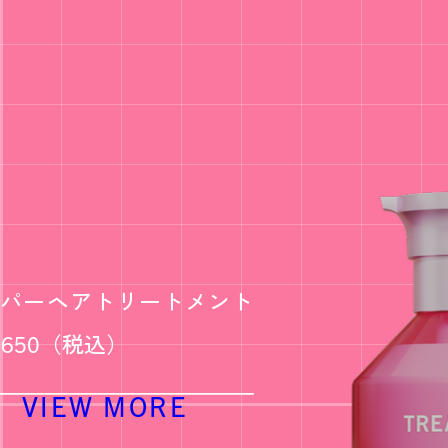
ク
ンパーヘアトリートメント
¥1,650（税込）
VIEW MORE