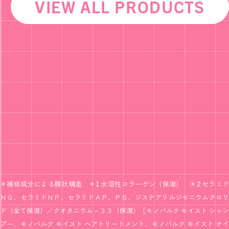
VIEW ALL PRODUCTS
＊補修成分による膜状構造 ＊1 水溶性コラーゲン（保湿） ＊2 セラミド
ＮＧ、セラミドＮＰ、セラミドＡＰ、ＰＧ、ジステアリルジモニウムクロリ
ド（全て保湿）／クオタニウム－３３（保湿）［モノバルク モイスト シャン
プー、モノバルク モイスト ヘアトリートメント、モノバルク モイスト オイ