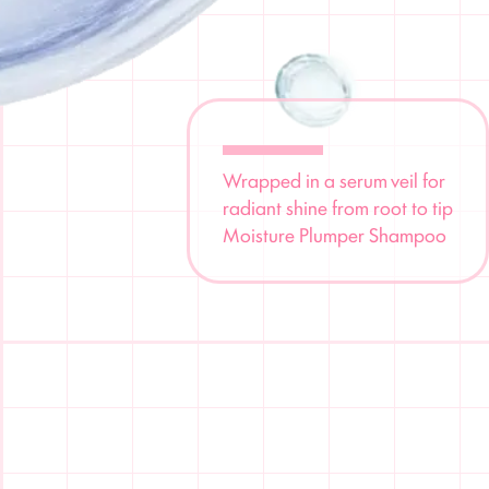
Wrapped in a serum veil for
radiant shine from root to tip
Moisture Plumper Shampoo