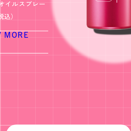
オイルスプレー
0（税込）
W MORE