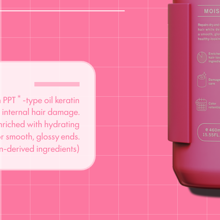
＊
h PPT
-type oil keratin
r internal hair damage.
riched with hydrating
or smooth, glossy ends.
-derived ingredients)