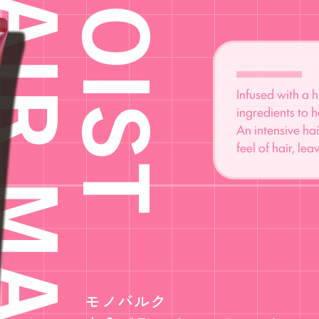
IR MASK
MOIST
Infused with a 
ingredients to 
An intensive ha
feel of hair, le
モノバルク