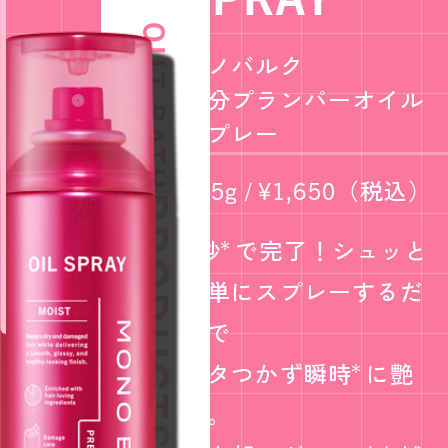
PRODUCTS
OUT BATH
モノバルク
水分プランパーオイル
NEWS
スプレー
145g / ¥1,650（税込）
Q & A
PRODUCTS
2秒
で完了！シュッと
＊
簡単にスプレーするだ
けで
ベタつかず瞬時
に艶
＊
髪。