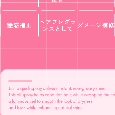
ヘアフレグラ
艶感補正
ダメージ補修
ンス
として
Just a quick spray delivers instant, non-greasy shine.
This oil spray helps condition hair, while wrapping the hai
a luminous veil to smooth the look of dryness
and frizz while enhancing natural shine.