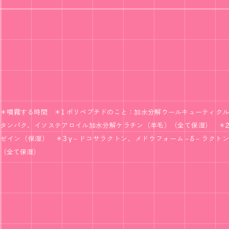
＊噴霧する時間 ＊1 ポリペプチドのこと：加水分解ウールキューティクル
タンパク、イソステアロイル加水分解ケラチン（羊毛）（全て保湿） ＊2
ゼイン（保湿） ＊3 γ－ドコサラクトン、メドウフォーム－δ－ラクトン
（全て保湿）