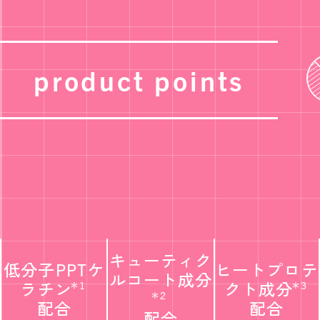
product points
キューティク
低分子PPT
ケ
ヒートプロテ
ル
コート成分
ラチン
クト
成分
＊1
＊3
＊2
配合
配合
配合